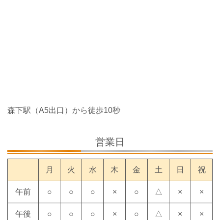
森下駅（A5出口）から徒歩10秒
営業日
月
火
水
木
金
土
日
祝
午前
○
○
○
×
○
△
×
×
午後
○
○
○
×
○
△
×
×